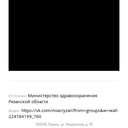
Министерство здравоохранения
Источник:
Рязанской области
https://vk.com/miacryzan?from=groups&w=wall-
Видео:
224784199_760
390046, Рязань, ул. Введенская, д. 99