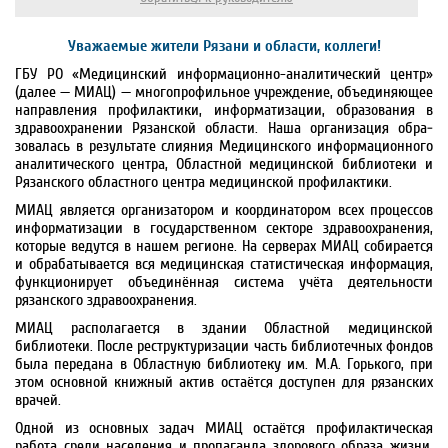
Уважаемые жители Рязани и области, коллеги!
ГБУ РО «Медицинский инфор­ма­цион­но-аналити­ческий центр»
(далее — МИАЦ) — много­профиль­ное учреждение, объединяю­щее
на­прав­ле­ния про­филактики, ин­фор­мати­зации, обра­зования в
здравоохранении Рязан­ской об­лас­ти. Наша организация обра­
зова­лась в результате слияния Меди­цинского инфор­маци­он­ного
анали­тичес­кого центра, Об­ласт­ной меди­цин­ской библио­теки и
Рязан­ского об­ласт­ного цен­тра меди­цин­ской про­филак­тики.
МИАЦ является организатором и коорди­натором всех процессов
информатизации в госу­дар­ствен­ном секторе здравоохранения,
которые ведутся в нашем регионе. На серверах МИАЦ собирается
и обрабатывается вся медицинская статистическая информация,
функционирует объединён­ная система учёта деятельности
рязанского здравоохранения.
МИАЦ располагается в здании Областной медицинской
библиотеки. После реструктуризации часть библио­течных фондов
была передана в Областную библиотеку им. М.А. Горького, при
этом основной книжный актив остаётся доступен для рязанских
врачей.
Одной из основных задач МИАЦ остаётся профилактическая
работа среди населения и пропаганда здорового образа жизни.