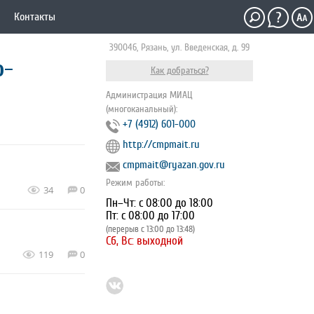
Контакты
390046, Рязань, ул. Введенская, д. 99
о-
Как добраться?
Администрация МИАЦ
(многоканальный):
+7 (4912) 601-000
http://cmpmait.ru
cmpmait@ryazan.gov.ru
Режим работы:
34
0
Пн–Чт: с 08:00 до 18:00
Пт: с 08:00 до 17:00
(перерыв с 13:00 до 13:48)
Сб, Вс: выходной
119
0