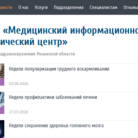
овости
О нас
Услуги
Подразделения
Специалистам
Отзывы
О «Медицинский информационн
ический центр»
здравоохранения Рязанской области
Неделя популяризации грудного вскармливания
03.08.2026
Неделя профилактики заболеваний печени
27.07.2026
Неделя сохранения здоровья головного мозга