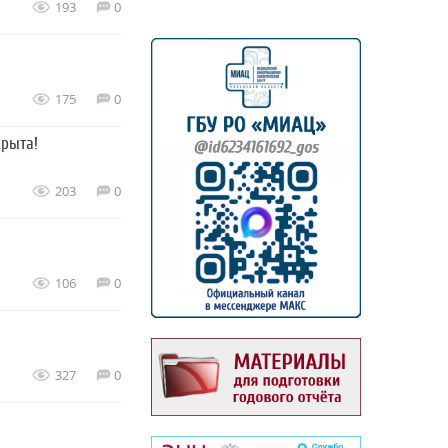
193
0
175
0
крыта!
203
0
106
0
327
0