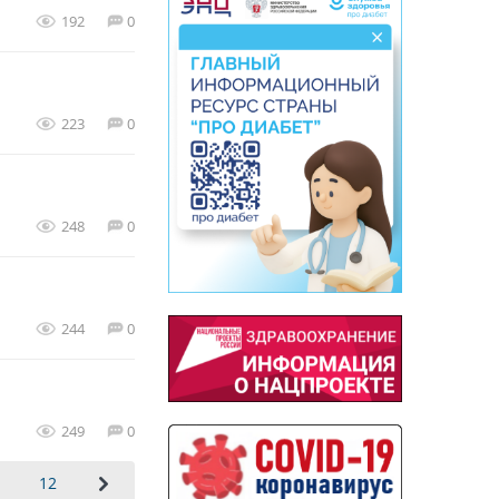
192
0
223
0
248
0
244
0
249
0
1
12