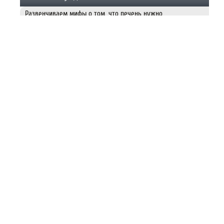
Печень не нуждается в «чистке»
Развенчиваем мифы о том, что печень нужно
периодически «чистить», и рассказываем как правильно
поддержать здоровье печени.
29.07.2026