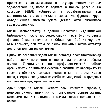
процессов информатизации в госу­дар­ствен­ном секторе
здравоохранения, которые ведутся в нашем регионе. На
серверах МИАЦ собирается и обрабатывается вся
медицинская статистическая информация, функционирует
объединён­ная система учёта деятельности рязанского
здравоохранения.
МИАЦ располагается в здании Областной медицинской
библиотеки. После реструктуризации часть библио­течных
фондов была передана в Областную библиотеку им.
М.А. Горького, при этом основной книжный актив остаётся
доступен для рязанских врачей.
Одной из основных задач МИАЦ остаётся профилактическая
работа среди населения и пропаганда здорового образа
жизни. Специалисты по профилактической работе
организуют и принимают участие в различных мероприятиях
города и области, проводят лекции и занятия с учащимися
школ, средних специальных учебных заведений, в трудовых
коллективах предприятий региона.
Администрация МИАЦ желает вам крепкого здоровья,
подкреплённого знаниями о правильном образе жизни,
которыми наши специалисты всегда готовы поделиться с
вами!
Читать далее