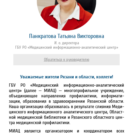
Панкратова Татьяна Викторовна
И. о. директора
ГБУ РО «Медицинский информационно-аналитический центр»
Обратиться к руководителю
Уважаемые жители Рязани и области, коллеги!
ГБУ РО «Медицинский инфор­ма­цион­но-аналити­ческий
центр» (далее — МИАЦ) — много­профиль­ное учреждение,
объединяю­щее на­прав­ле­ния про­филактики, ин­фор­мати­
зации, обра­зования в здравоохранении Рязан­ской об­лас­ти.
Наша организация обра­зова­лась в результате слияния Меди­
цинского инфор­маци­он­ного анали­тичес­кого центра, Об­ласт­
ной меди­цин­ской библио­теки и Рязан­ского об­ласт­ного цен­
тра меди­цин­ской про­филак­тики.
МИАЦ является организатором и коорди­натором всех