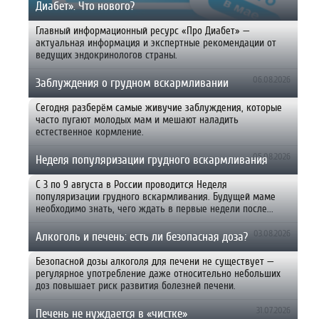
Диабет». Что нового?
Главный информационный ресурс «Про Диабет» —
актуальная информация и экспертные рекомендации от
ведущих эндокринологов страны.
06.08.2026
Заблуждения о грудном вскармливании
Сегодня разберём самые живучие заблуждения, которые
часто пугают молодых мам и мешают наладить
естественное кормление.
05.08.2026
Неделя популяризации грудного вскармливания
С 3 по 9 августа в России проводится Неделя
популяризации грудного вскармливания. Будущей маме
необходимо знать, чего ждать в первые недели после...
03.08.2026
Алкоголь и печень: есть ли безопасная доза?
Безопасной дозы алкоголя для печени не существует —
регулярное употребление даже относительно небольших
доз повышает риск развития болезней печени.
31.07.2026