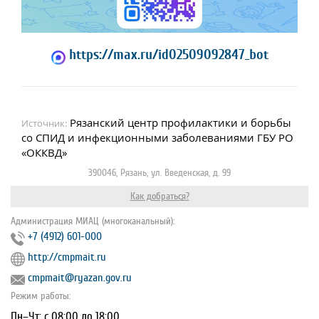
https://max.ru/id02509092847_bot
Рязанский центр профилактики и борьбы
Источник:
со СПИД и инфекционными заболеваниями ГБУ РО
«ОККВД»
390046, Рязань, ул. Введенская, д. 99
Как добраться?
Администрация МИАЦ (многоканальный):
+7 (4912) 601-000
http://cmpmait.ru
cmpmait@ryazan.gov.ru
Режим работы:
Пн–Чт: с 08:00 до 18:00